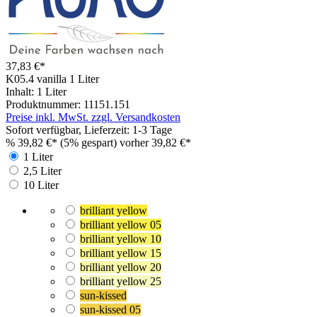
37,83 €*
K05.4 vanilla
1 Liter
Inhalt:
1 Liter
Produktnummer:
11151.151
Preise inkl. MwSt. zzgl. Versandkosten
Sofort verfügbar, Lieferzeit: 1-3 Tage
%
39,82 €*
(5% gespart)
vorher 39,82 €*
1 Liter
2,5 Liter
10 Liter
brilliant yellow
brilliant yellow 05
brilliant yellow 10
brilliant yellow 15
brilliant yellow 20
brilliant yellow 25
sun-kissed
sun-kissed 05