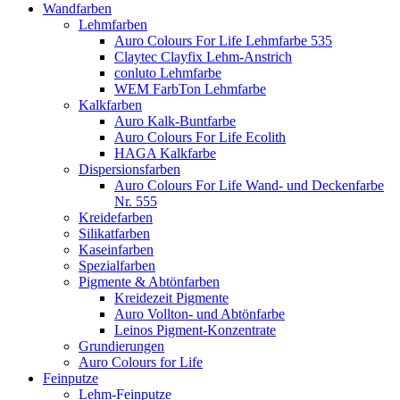
Wandfarben
Lehmfarben
Auro Colours For Life Lehmfarbe 535
Claytec Clayfix Lehm-Anstrich
conluto Lehmfarbe
WEM FarbTon Lehmfarbe
Kalkfarben
Auro Kalk-Buntfarbe
Auro Colours For Life Ecolith
HAGA Kalkfarbe
Dispersionsfarben
Auro Colours For Life Wand- und Deckenfarbe
Nr. 555
Kreidefarben
Silikatfarben
Kaseinfarben
Spezialfarben
Pigmente & Abtönfarben
Kreidezeit Pigmente
Auro Vollton- und Abtönfarbe
Leinos Pigment-Konzentrate
Grundierungen
Auro Colours for Life
Feinputze
Lehm-Feinputze