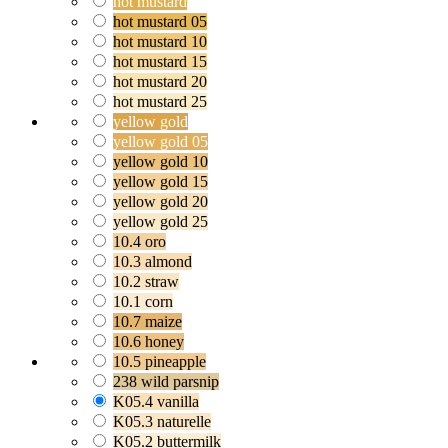
hot mustard
hot mustard 05
hot mustard 10
hot mustard 15
hot mustard 20
hot mustard 25
yellow gold
yellow gold 05
yellow gold 10
yellow gold 15
yellow gold 20
yellow gold 25
10.4 oro
10.3 almond
10.2 straw
10.1 corn
10.7 maize
10.6 honey
10.5 pineapple
238 wild parsnip
K05.4 vanilla
K05.3 naturelle
K05.2 buttermilk