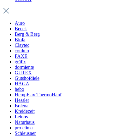
Auro
Beeck
Berg & Berg
Biofa
Claytec
conluto
FAXE
gräfix
dormiente
GUTEX
Gutshofdiele
HAGA
hebo
HempFlax ThermoHanf
Hessler
Isolena
Kreidezeit
Leinos
Naturhaus
pro clima
Schleusner