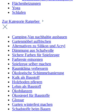
Flächenheizungen
Yoga
Schlafen
Zur Kategorie Ratgeber
Camping-Van nachhaltig ausbauen
Gartenmöbel auffrischen
Alternativen zu Silikon und Acryl
Dämmung aus Schafwolle
Sichere Farben für Spielzeuge
Farbreste entsorgen
Spielzeug selber machen
Raumklima verbessern
Ökologische Schimmelsanierung
Kalk als Baustoff
Holzboden pflegen
Lehm als Baustoff
Ökobilanzen
Ökosiegel für Baustoffe
Glossar
Garten winterfest machen
Schadstoffe beim Bauen