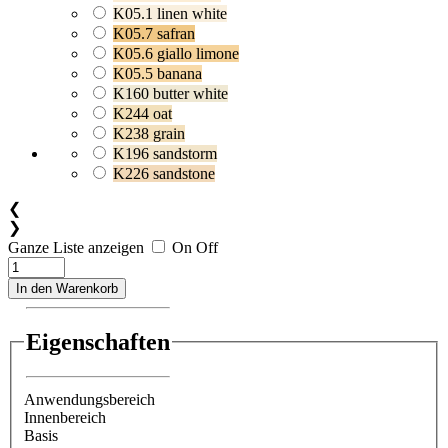
K05.1 linen white
K05.7 safran
K05.6 giallo limone
K05.5 banana
K160 butter white
K244 oat
K238 grain
K196 sandstorm
K226 sandstone
❮
❯
Ganze Liste anzeigen
On
Off
In den Warenkorb
Eigenschaften
Anwendungsbereich
Innenbereich
Basis