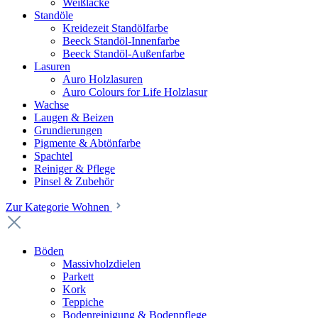
Weißlacke
Standöle
Kreidezeit Standölfarbe
Beeck Standöl-Innenfarbe
Beeck Standöl-Außenfarbe
Lasuren
Auro Holzlasuren
Auro Colours for Life Holzlasur
Wachse
Laugen & Beizen
Grundierungen
Pigmente & Abtönfarbe
Spachtel
Reiniger & Pflege
Pinsel & Zubehör
Zur Kategorie Wohnen
Böden
Massivholzdielen
Parkett
Kork
Teppiche
Bodenreinigung & Bodenpflege