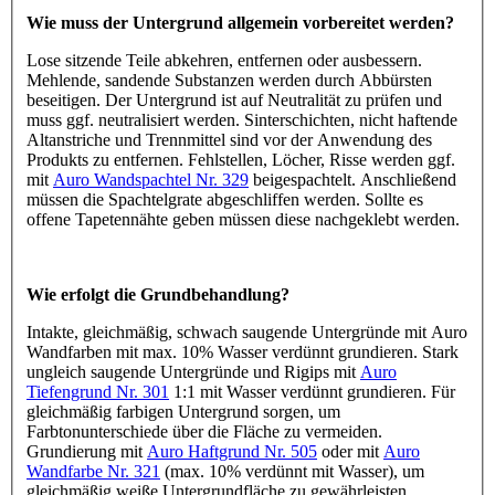
Wie muss der Untergrund allgemein vorbereitet werden?
Lose sitzende Teile abkehren, entfernen oder ausbessern.
Mehlende, sandende Substanzen werden durch Abbürsten
beseitigen. Der Untergrund ist auf Neutralität zu prüfen und
muss ggf. neutralisiert werden. Sinterschichten, nicht haftende
Altanstriche und Trennmittel sind vor der Anwendung des
Produkts zu entfernen. Fehlstellen, Löcher, Risse werden ggf.
mit
Auro Wandspachtel Nr. 329
beigespachtelt. Anschließend
müssen die Spachtelgrate abgeschliffen werden. Sollte es
offene Tapetennähte geben müssen diese nachgeklebt werden.
Wie erfolgt die Grundbehandlung?
Intakte, gleichmäßig, schwach saugende Untergründe mit Auro
Wandfarben mit max. 10% Wasser verdünnt grundieren. Stark
ungleich saugende Untergründe und Rigips mit
Auro
Tiefengrund Nr. 301
1:1 mit Wasser verdünnt grundieren. Für
gleichmäßig farbigen Untergrund sorgen, um
Farbtonunterschiede über die Fläche zu vermeiden.
Grundierung mit
Auro Haftgrund Nr. 505
oder mit
Auro
Wandfarbe Nr. 321
(max. 10% verdünnt mit Wasser), um
gleichmäßig weiße Untergrundfläche zu gewährleisten.