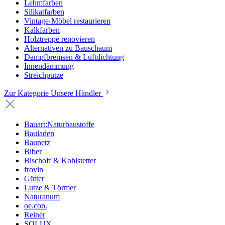
Lehmfarben
Silikatfarben
Vintage-Möbel restaurieren
Kalkfarben
Holztreppe renovieren
Alternativen zu Bauschaum
Dampfbremsen & Luftdichtung
Innendämmung
Streichputze
Zur Kategorie Unsere Händler
Bauart:Naturbaustoffe
Bauladen
Baunetz
Biber
Bischoff & Kohlstetter
frovin
Gütter
Lutze & Törmer
Naturanum
oe.con.
Reiner
SOLUX