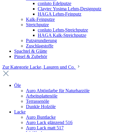
conluto Edelputze
Claytec Yosima Lehm-Designputz
HAGA Lehm-Feinputz
Kalk-Feinputze
Streichputze
conluto Lehm-Streichputze
HAGA Kalk-Streichputze
Putzgrundierung
Zuschlagstoffe
Spachtel & Glätte
Pinsel & Zubehör
Zur Kategorie Lacke, Lasuren und Co.
Öle
Auro Abtönfarbe für Naturharzöle
Arbeitsplattenöle
Terrassenöle
Dunkle Holzöle
Lacke
Auro Buntlacke
Auro Lack glänzend 516
Auro Lack matt 517