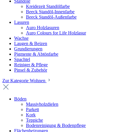
Standöle
Kreidezeit Standölfarbe
Beeck Standöl-Innenfarbe
Beeck Standöl-Außenfarbe
Lasuren
Auro Holzlasuren
Auro Colours for Life Holzlasur
Wachse
Laugen & Beizen
Grundierungen
Pigmente & Abtönfarbe
Spachtel
Reiniger & Pflege
Pinsel & Zubehör
Zur Kategorie Wohnen
Böden
Massivholzdielen
Parkett
Kork
Teppiche
Bodenreinigung & Bodenpflege
Flächenheizungen