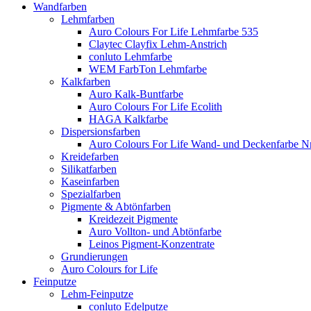
Wandfarben
Lehmfarben
Auro Colours For Life Lehmfarbe 535
Claytec Clayfix Lehm-Anstrich
conluto Lehmfarbe
WEM FarbTon Lehmfarbe
Kalkfarben
Auro Kalk-Buntfarbe
Auro Colours For Life Ecolith
HAGA Kalkfarbe
Dispersionsfarben
Auro Colours For Life Wand- und Deckenfarbe Nr
Kreidefarben
Silikatfarben
Kaseinfarben
Spezialfarben
Pigmente & Abtönfarben
Kreidezeit Pigmente
Auro Vollton- und Abtönfarbe
Leinos Pigment-Konzentrate
Grundierungen
Auro Colours for Life
Feinputze
Lehm-Feinputze
conluto Edelputze