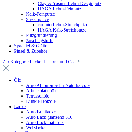
Claytec Yosima Lehm-Designputz
HAGA Lehm-Feinputz
Kalk-Feinputze
Streichputze
conluto Lehm-Streichputze
HAGA Kalk-Streichputze
Putzgrundierung
Zuschlagstoffe
Spachtel & Glätte
Pinsel & Zubehör
Zur Kategorie Lacke, Lasuren und Co.
Öle
Auro Abtönfarbe für Naturharzöle
Arbeitsplattenöle
Terrassenöle
Dunkle Holzöle
Lacke
Auro Buntlacke
Auro Lack glänzend 516
Auro Lack matt 517
Weißlacke