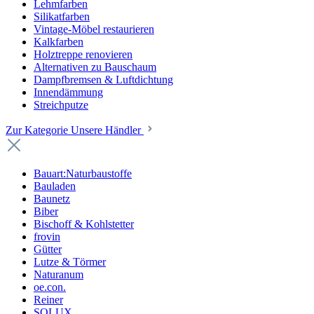
Lehmfarben
Silikatfarben
Vintage-Möbel restaurieren
Kalkfarben
Holztreppe renovieren
Alternativen zu Bauschaum
Dampfbremsen & Luftdichtung
Innendämmung
Streichputze
Zur Kategorie Unsere Händler
Bauart:Naturbaustoffe
Bauladen
Baunetz
Biber
Bischoff & Kohlstetter
frovin
Gütter
Lutze & Törmer
Naturanum
oe.con.
Reiner
SOLUX