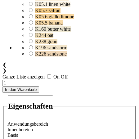
K05.1 linen white
K05.7 safran
K05.6 giallo limone
K05.5 banana
K160 butter white
K244 oat
K238 grain
K196 sandstorm
K226 sandstone
❮
❯
Ganze Liste anzeigen
On
Off
In den Warenkorb
Eigenschaften
Anwendungsbereich
Innenbereich
Basis