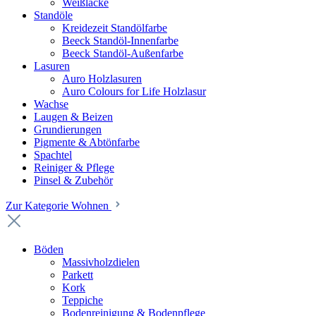
Weißlacke
Standöle
Kreidezeit Standölfarbe
Beeck Standöl-Innenfarbe
Beeck Standöl-Außenfarbe
Lasuren
Auro Holzlasuren
Auro Colours for Life Holzlasur
Wachse
Laugen & Beizen
Grundierungen
Pigmente & Abtönfarbe
Spachtel
Reiniger & Pflege
Pinsel & Zubehör
Zur Kategorie Wohnen
Böden
Massivholzdielen
Parkett
Kork
Teppiche
Bodenreinigung & Bodenpflege