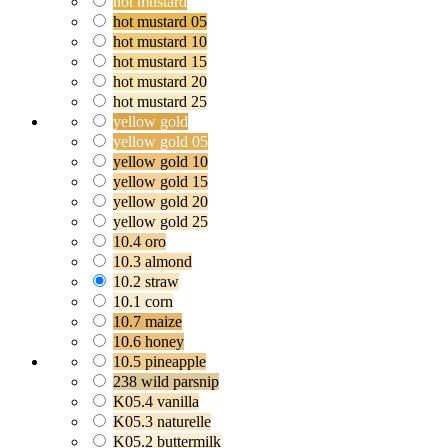
hot mustard
hot mustard 05
hot mustard 10
hot mustard 15
hot mustard 20
hot mustard 25
yellow gold
yellow gold 05
yellow gold 10
yellow gold 15
yellow gold 20
yellow gold 25
10.4 oro
10.3 almond
10.2 straw
10.1 corn
10.7 maize
10.6 honey
10.5 pineapple
238 wild parsnip
K05.4 vanilla
K05.3 naturelle
K05.2 buttermilk