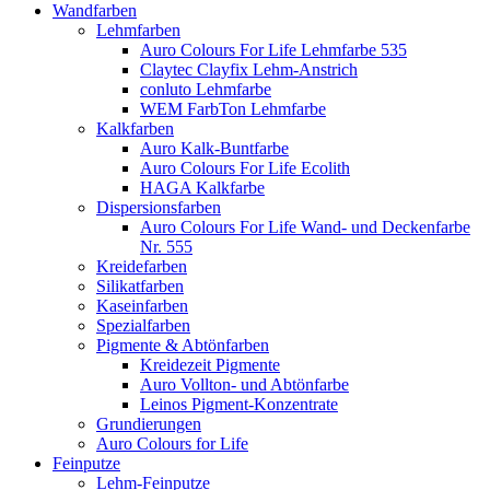
Wandfarben
Lehmfarben
Auro Colours For Life Lehmfarbe 535
Claytec Clayfix Lehm-Anstrich
conluto Lehmfarbe
WEM FarbTon Lehmfarbe
Kalkfarben
Auro Kalk-Buntfarbe
Auro Colours For Life Ecolith
HAGA Kalkfarbe
Dispersionsfarben
Auro Colours For Life Wand- und Deckenfarbe
Nr. 555
Kreidefarben
Silikatfarben
Kaseinfarben
Spezialfarben
Pigmente & Abtönfarben
Kreidezeit Pigmente
Auro Vollton- und Abtönfarbe
Leinos Pigment-Konzentrate
Grundierungen
Auro Colours for Life
Feinputze
Lehm-Feinputze