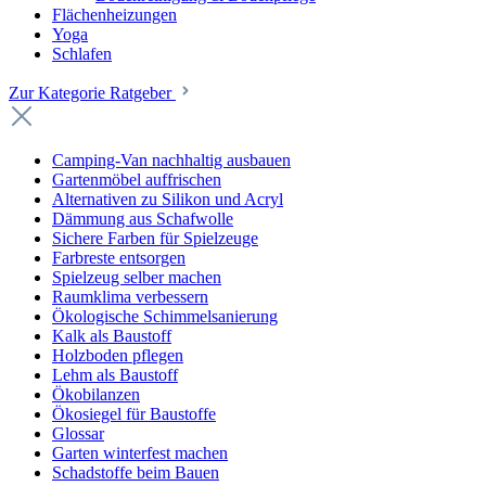
Flächenheizungen
Yoga
Schlafen
Zur Kategorie Ratgeber
Camping-Van nachhaltig ausbauen
Gartenmöbel auffrischen
Alternativen zu Silikon und Acryl
Dämmung aus Schafwolle
Sichere Farben für Spielzeuge
Farbreste entsorgen
Spielzeug selber machen
Raumklima verbessern
Ökologische Schimmelsanierung
Kalk als Baustoff
Holzboden pflegen
Lehm als Baustoff
Ökobilanzen
Ökosiegel für Baustoffe
Glossar
Garten winterfest machen
Schadstoffe beim Bauen