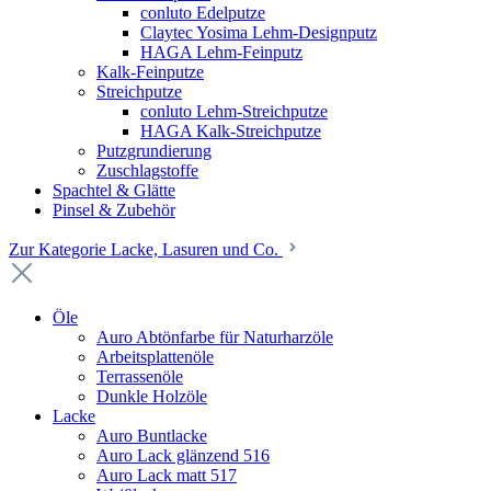
conluto Edelputze
Claytec Yosima Lehm-Designputz
HAGA Lehm-Feinputz
Kalk-Feinputze
Streichputze
conluto Lehm-Streichputze
HAGA Kalk-Streichputze
Putzgrundierung
Zuschlagstoffe
Spachtel & Glätte
Pinsel & Zubehör
Zur Kategorie Lacke, Lasuren und Co.
Öle
Auro Abtönfarbe für Naturharzöle
Arbeitsplattenöle
Terrassenöle
Dunkle Holzöle
Lacke
Auro Buntlacke
Auro Lack glänzend 516
Auro Lack matt 517