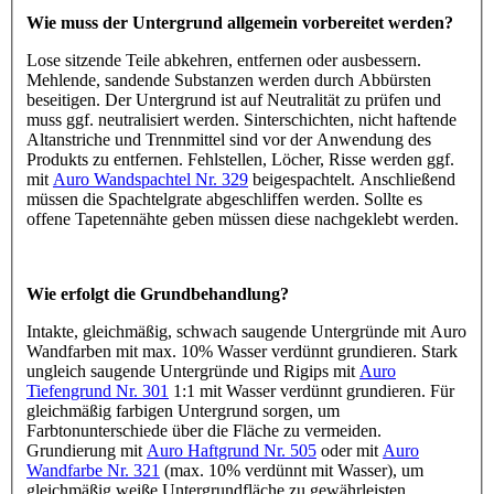
Wie muss der Untergrund allgemein vorbereitet werden?
Lose sitzende Teile abkehren, entfernen oder ausbessern.
Mehlende, sandende Substanzen werden durch Abbürsten
beseitigen. Der Untergrund ist auf Neutralität zu prüfen und
muss ggf. neutralisiert werden. Sinterschichten, nicht haftende
Altanstriche und Trennmittel sind vor der Anwendung des
Produkts zu entfernen. Fehlstellen, Löcher, Risse werden ggf.
mit
Auro Wandspachtel Nr. 329
beigespachtelt. Anschließend
müssen die Spachtelgrate abgeschliffen werden. Sollte es
offene Tapetennähte geben müssen diese nachgeklebt werden.
Wie erfolgt die Grundbehandlung?
Intakte, gleichmäßig, schwach saugende Untergründe mit Auro
Wandfarben mit max. 10% Wasser verdünnt grundieren. Stark
ungleich saugende Untergründe und Rigips mit
Auro
Tiefengrund Nr. 301
1:1 mit Wasser verdünnt grundieren. Für
gleichmäßig farbigen Untergrund sorgen, um
Farbtonunterschiede über die Fläche zu vermeiden.
Grundierung mit
Auro Haftgrund Nr. 505
oder mit
Auro
Wandfarbe Nr. 321
(max. 10% verdünnt mit Wasser), um
gleichmäßig weiße Untergrundfläche zu gewährleisten.