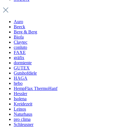
Auro
Beeck
Berg & Berg
Biofa
Claytec
conluto
FAXE
gräfix
dormiente
GUTEX
Gutshofdiele
HAGA
hebo
HempFlax ThermoHanf
Hessler
Isolena
Kreidezeit
Leinos
Naturhaus
pro clima
Schleusner