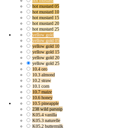
hot mustard
hot mustard 05
hot mustard 10
hot mustard 15
hot mustard 20
hot mustard 25
yellow gold
yellow gold 05
yellow gold 10
yellow gold 15
yellow gold 20
yellow gold 25
10.4 oro
10.3 almond
10.2 straw
10.1 corn
10.7 maize
10.6 honey
10.5 pineapple
238 wild parsnip
K05.4 vanilla
K05.3 naturelle
K05.2 buttermilk