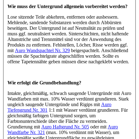
Wie muss der Untergrund allgemein vorbereitet werden?
Lose sitzende Teile abkehren, entfernen oder ausbessern.
Mehlende, sandende Substanzen werden durch Abbürsten
beseitigen. Der Untergrund ist auf Neutralität zu prüfen und
muss ggf. neutralisiert werden. Sinterschichten, nicht haftende
Altanstriche und Trennmittel sind vor der Anwendung des
Produkts zu entfernen. Fehlstellen, Löcher, Risse werden ggf.
mit
Auro Wandspachtel Nr. 329
beigespachtelt. Anschließend
müssen die Spachtelgrate abgeschliffen werden. Sollte es
offene Tapetennähte geben müssen diese nachgeklebt werden.
Wie erfolgt die Grundbehandlung?
Intakte, gleichmäßig, schwach saugende Untergründe mit Auro
Wandfarben mit max. 10% Wasser verdünnt grundieren. Stark
ungleich saugende Untergründe und Rigips mit
Auro
Tiefengrund Nr. 301
1:1 mit Wasser verdünnt grundieren. Für
gleichmäßig farbigen Untergrund sorgen, um
Farbtonunterschiede über die Fläche zu vermeiden.
Grundierung mit
Auro Haftgrund Nr. 505
oder mit
Auro
Wandfarbe Nr. 321
(max. 10% verdünnt mit Wasser), um
gleichmäßig weiße Untergrundfläche zu gewährleisten.