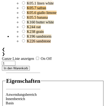
K05.1 linen white
K05.7 safran
K05.6 giallo limone
K05.5 banana
K160 butter white
K244 oat
K238 grain
K196 sandstorm
K226 sandstone
❮
❯
Ganze Liste anzeigen
On
Off
In den Warenkorb
Eigenschaften
Anwendungsbereich
Innenbereich
Basis