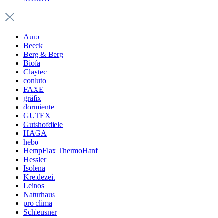
Auro
Beeck
Berg & Berg
Biofa
Claytec
conluto
FAXE
gräfix
dormiente
GUTEX
Gutshofdiele
HAGA
hebo
HempFlax ThermoHanf
Hessler
Isolena
Kreidezeit
Leinos
Naturhaus
pro clima
Schleusner