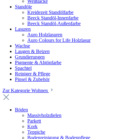
Weißlacke
Standöle
Kreidezeit Standölfarbe
Beeck Standöl-Innenfarbe
Beeck Standöl-Außenfarbe
Lasuren
Auro Holzlasuren
Auro Colours for Life Holzlasur
Wachse
Laugen & Beizen
Grundierungen
Pigmente & Abtönfarbe
Spachtel
Reiniger & Pflege
Pinsel & Zubehör
Zur Kategorie Wohnen
Böden
Massivholzdielen
Parkett
Kork
Teppiche
Bodenreinigung & Bodenpflege