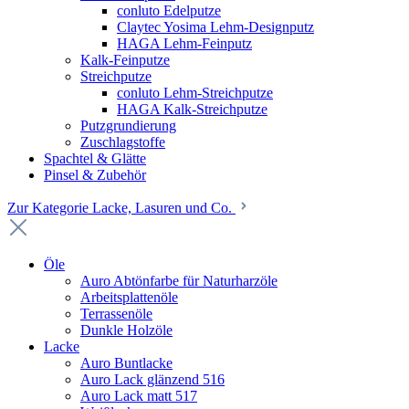
conluto Edelputze
Claytec Yosima Lehm-Designputz
HAGA Lehm-Feinputz
Kalk-Feinputze
Streichputze
conluto Lehm-Streichputze
HAGA Kalk-Streichputze
Putzgrundierung
Zuschlagstoffe
Spachtel & Glätte
Pinsel & Zubehör
Zur Kategorie Lacke, Lasuren und Co.
Öle
Auro Abtönfarbe für Naturharzöle
Arbeitsplattenöle
Terrassenöle
Dunkle Holzöle
Lacke
Auro Buntlacke
Auro Lack glänzend 516
Auro Lack matt 517