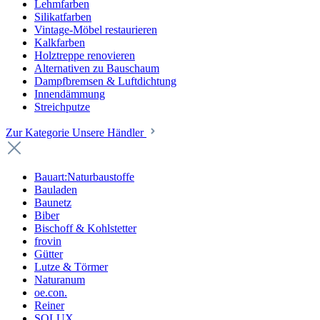
Lehmfarben
Silikatfarben
Vintage-Möbel restaurieren
Kalkfarben
Holztreppe renovieren
Alternativen zu Bauschaum
Dampfbremsen & Luftdichtung
Innendämmung
Streichputze
Zur Kategorie Unsere Händler
Bauart:Naturbaustoffe
Bauladen
Baunetz
Biber
Bischoff & Kohlstetter
frovin
Gütter
Lutze & Törmer
Naturanum
oe.con.
Reiner
SOLUX