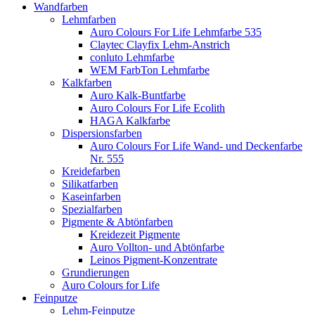
Wandfarben
Lehmfarben
Auro Colours For Life Lehmfarbe 535
Claytec Clayfix Lehm-Anstrich
conluto Lehmfarbe
WEM FarbTon Lehmfarbe
Kalkfarben
Auro Kalk-Buntfarbe
Auro Colours For Life Ecolith
HAGA Kalkfarbe
Dispersionsfarben
Auro Colours For Life Wand- und Deckenfarbe
Nr. 555
Kreidefarben
Silikatfarben
Kaseinfarben
Spezialfarben
Pigmente & Abtönfarben
Kreidezeit Pigmente
Auro Vollton- und Abtönfarbe
Leinos Pigment-Konzentrate
Grundierungen
Auro Colours for Life
Feinputze
Lehm-Feinputze