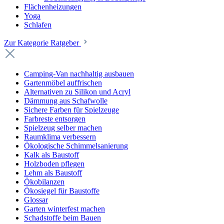
Flächenheizungen
Yoga
Schlafen
Zur Kategorie Ratgeber
Camping-Van nachhaltig ausbauen
Gartenmöbel auffrischen
Alternativen zu Silikon und Acryl
Dämmung aus Schafwolle
Sichere Farben für Spielzeuge
Farbreste entsorgen
Spielzeug selber machen
Raumklima verbessern
Ökologische Schimmelsanierung
Kalk als Baustoff
Holzboden pflegen
Lehm als Baustoff
Ökobilanzen
Ökosiegel für Baustoffe
Glossar
Garten winterfest machen
Schadstoffe beim Bauen