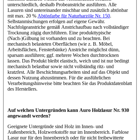
unterschiedlich, deshalb Probeanstriche ausführen. Alle
Lasuren sind untereinander mischbar und zusätzlich abtönbar
mit max. 20 %
Abtönfarbe für Naturharzöle Nr. 150
.
Selbstanmischungen erfolgen auf eigene Gewähr.
Nachfolgeanstriche gemäß Anstrichaufbau nach vollständiger
Trocknung zügig durchführen. Eine produkttypische
(Nach-)Gilbung ist vorhanden und zu beachten. Bei
mechanisch belasteten Oberflächen (wie z. B. Möbel,
Arbeitsflächen, Fensterbänke) Anstriche möglichst dünn,
sparsam ausführen; ggf. mehrere Wochen durchtrocknen
lassen. Das Produkt bleibt elastisch, weich und ist nur bedingt
mechanisch belastbar sowie nicht vollständig ritz- und
kratzfest. Alle Beschichtungsarbeiten sind auf das Objekt und
dessen Nutzung abzustimmen. Für die ausführlichen
Verarbeitungshinweise bitte beachten Sie das Produktdatenblatt
des Herstellers.
Auf welchen Untergründen kann Auro Holzlasur Nr. 930
angewandt werden?
Geeignete Untergründe sind Holz im Innen- und
Außenbereich, Holzwerkstoffe nur im Innenbereich. Farblose
Lasur nur für den Innenbereich oder für nicht freibewitterte