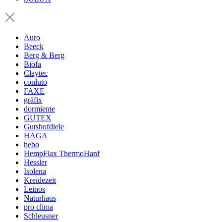
Auro
Beeck
Berg & Berg
Biofa
Claytec
conluto
FAXE
gräfix
dormiente
GUTEX
Gutshofdiele
HAGA
hebo
HempFlax ThermoHanf
Hessler
Isolena
Kreidezeit
Leinos
Naturhaus
pro clima
Schleusner