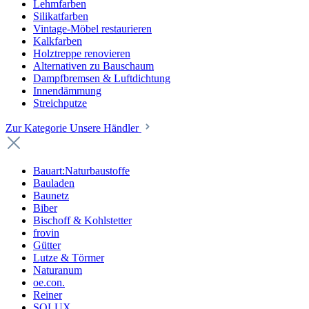
Lehmfarben
Silikatfarben
Vintage-Möbel restaurieren
Kalkfarben
Holztreppe renovieren
Alternativen zu Bauschaum
Dampfbremsen & Luftdichtung
Innendämmung
Streichputze
Zur Kategorie Unsere Händler
Bauart:Naturbaustoffe
Bauladen
Baunetz
Biber
Bischoff & Kohlstetter
frovin
Gütter
Lutze & Törmer
Naturanum
oe.con.
Reiner
SOLUX