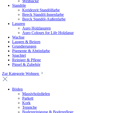
Weißlacke
Standöle
Kreidezeit Standölfarbe
Beeck Standöl-Innenfarbe
Beeck Standöl-Außenfarbe
Lasuren
Auro Holzlasuren
Auro Colours for Life Holzlasur
Wachse
Laugen & Beizen
Grundierungen
Pigmente & Abtönfarbe
Spachtel
Reiniger & Pflege
Pinsel & Zubehör
Zur Kategorie Wohnen
Böden
Massivholzdielen
Parkett
Kork
Teppiche
Bodenreinigung & Bodenpflege