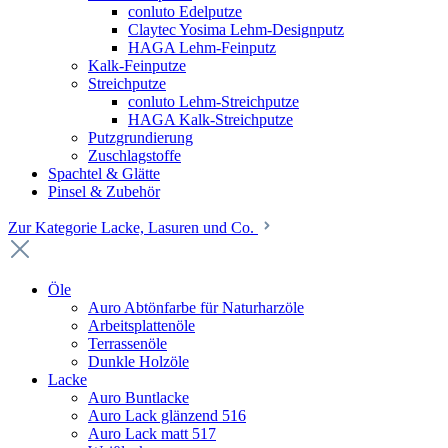
conluto Edelputze
Claytec Yosima Lehm-Designputz
HAGA Lehm-Feinputz
Kalk-Feinputze
Streichputze
conluto Lehm-Streichputze
HAGA Kalk-Streichputze
Putzgrundierung
Zuschlagstoffe
Spachtel & Glätte
Pinsel & Zubehör
Zur Kategorie Lacke, Lasuren und Co.
Öle
Auro Abtönfarbe für Naturharzöle
Arbeitsplattenöle
Terrassenöle
Dunkle Holzöle
Lacke
Auro Buntlacke
Auro Lack glänzend 516
Auro Lack matt 517