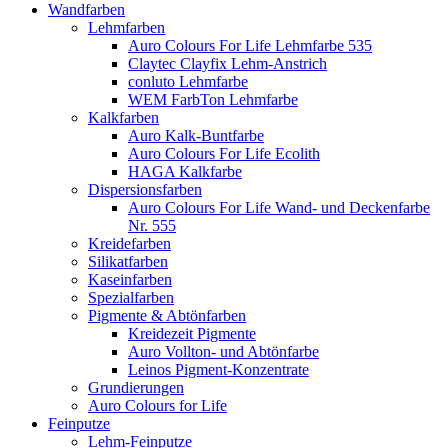
Wandfarben
Lehmfarben
Auro Colours For Life Lehmfarbe 535
Claytec Clayfix Lehm-Anstrich
conluto Lehmfarbe
WEM FarbTon Lehmfarbe
Kalkfarben
Auro Kalk-Buntfarbe
Auro Colours For Life Ecolith
HAGA Kalkfarbe
Dispersionsfarben
Auro Colours For Life Wand- und Deckenfarbe
Nr. 555
Kreidefarben
Silikatfarben
Kaseinfarben
Spezialfarben
Pigmente & Abtönfarben
Kreidezeit Pigmente
Auro Vollton- und Abtönfarbe
Leinos Pigment-Konzentrate
Grundierungen
Auro Colours for Life
Feinputze
Lehm-Feinputze