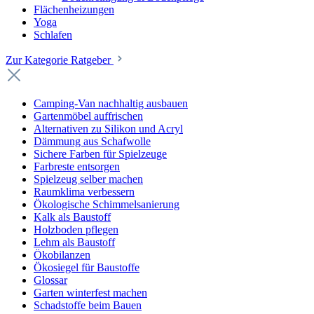
Flächenheizungen
Yoga
Schlafen
Zur Kategorie Ratgeber
Camping-Van nachhaltig ausbauen
Gartenmöbel auffrischen
Alternativen zu Silikon und Acryl
Dämmung aus Schafwolle
Sichere Farben für Spielzeuge
Farbreste entsorgen
Spielzeug selber machen
Raumklima verbessern
Ökologische Schimmelsanierung
Kalk als Baustoff
Holzboden pflegen
Lehm als Baustoff
Ökobilanzen
Ökosiegel für Baustoffe
Glossar
Garten winterfest machen
Schadstoffe beim Bauen