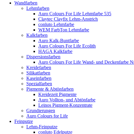
Wandfarben
Lehmfarben
Auro Colours For Life Lehmfarbe 535
Claytec Clayfix Lehm-Anstrich
conluto Lehmfarbe
WEM FarbTon Lehmfarbe
Kalkfarben
Auro Kalk-Buntfarbe
Auro Colours For Life Ecolith
HAGA Kalkfarbe
Dispersionsfarben
Auro Colours For Life Wand- und Deckenfarbe Nr
Kreidefarben
Silikatfarben
Kaseinfarben
Spezialfarben
Pigmente & Abtönfarben
Kreidezeit Pigmente
Auro Vollton- und Abtönfarbe
Leinos Pigment-Konzentrate
Grundierungen
Auro Colours for Life
Feinputze
Lehm-Feinputze
conluto Edelputze