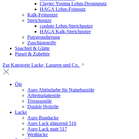
Claytec Yosima Lehm-Designputz
HAGA Lehm-Feinputz
Kalk-Feinputze
Streichputze
conluto Lehm-Streichputze
HAGA Kalk-Streichputze
Putzgrundierung
Zuschlagstoffe
Spachtel & Glätte
Pinsel & Zubehör
Zur Kategorie Lacke, Lasuren und Co.
Öle
Auro Abtönfarbe für Naturharzöle
Arbeitsplattenöle
Terrassenöle
Dunkle Holzöle
Lacke
Auro Buntlacke
Auro Lack glänzend 516
Auro Lack matt 517
Weißlacke