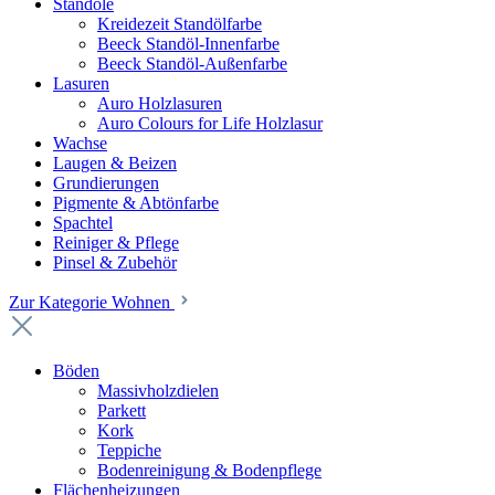
Standöle
Kreidezeit Standölfarbe
Beeck Standöl-Innenfarbe
Beeck Standöl-Außenfarbe
Lasuren
Auro Holzlasuren
Auro Colours for Life Holzlasur
Wachse
Laugen & Beizen
Grundierungen
Pigmente & Abtönfarbe
Spachtel
Reiniger & Pflege
Pinsel & Zubehör
Zur Kategorie Wohnen
Böden
Massivholzdielen
Parkett
Kork
Teppiche
Bodenreinigung & Bodenpflege
Flächenheizungen