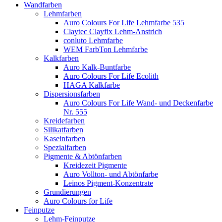
Wandfarben
Lehmfarben
Auro Colours For Life Lehmfarbe 535
Claytec Clayfix Lehm-Anstrich
conluto Lehmfarbe
WEM FarbTon Lehmfarbe
Kalkfarben
Auro Kalk-Buntfarbe
Auro Colours For Life Ecolith
HAGA Kalkfarbe
Dispersionsfarben
Auro Colours For Life Wand- und Deckenfarbe
Nr. 555
Kreidefarben
Silikatfarben
Kaseinfarben
Spezialfarben
Pigmente & Abtönfarben
Kreidezeit Pigmente
Auro Vollton- und Abtönfarbe
Leinos Pigment-Konzentrate
Grundierungen
Auro Colours for Life
Feinputze
Lehm-Feinputze