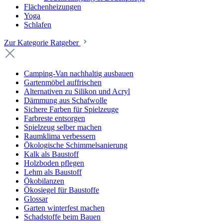
Flächenheizungen
Yoga
Schlafen
Zur Kategorie Ratgeber
Camping-Van nachhaltig ausbauen
Gartenmöbel auffrischen
Alternativen zu Silikon und Acryl
Dämmung aus Schafwolle
Sichere Farben für Spielzeuge
Farbreste entsorgen
Spielzeug selber machen
Raumklima verbessern
Ökologische Schimmelsanierung
Kalk als Baustoff
Holzboden pflegen
Lehm als Baustoff
Ökobilanzen
Ökosiegel für Baustoffe
Glossar
Garten winterfest machen
Schadstoffe beim Bauen