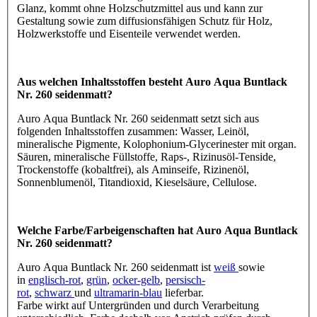
Glanz, kommt ohne Holzschutzmittel aus und kann zur
Gestaltung sowie zum diffusionsfähigen Schutz für Holz,
Holzwerkstoffe und Eisenteile verwendet werden.
Aus welchen Inhaltsstoffen besteht Auro Aqua Buntlack
Nr. 260 seidenmatt?
Auro Aqua Buntlack Nr. 260 seidenmatt setzt sich aus
folgenden Inhaltsstoffen zusammen: Wasser, Leinöl,
mineralische Pigmente, Kolophonium-Glycerinester mit organ.
Säuren, mineralische Füllstoffe, Raps-, Rizinusöl-Tenside,
Trockenstoffe (kobaltfrei), als Aminseife, Rizinenöl,
Sonnenblumenöl, Titandioxid, Kieselsäure, Cellulose.
Welche Farbe/Farbeigenschaften hat Auro Aqua Buntlack
Nr. 260 seidenmatt?
Auro Aqua Buntlack Nr. 260 seidenmatt ist
weiß
sowie
in
englisch-rot
,
grün
,
ocker-gelb
,
persisch-
rot
,
schwarz
und
ultramarin-blau
lieferbar.
Farbe wirkt auf Untergründen und durch Verarbeitung