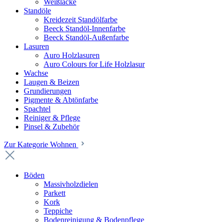
Weißlacke
Standöle
Kreidezeit Standölfarbe
Beeck Standöl-Innenfarbe
Beeck Standöl-Außenfarbe
Lasuren
Auro Holzlasuren
Auro Colours for Life Holzlasur
Wachse
Laugen & Beizen
Grundierungen
Pigmente & Abtönfarbe
Spachtel
Reiniger & Pflege
Pinsel & Zubehör
Zur Kategorie Wohnen
Böden
Massivholzdielen
Parkett
Kork
Teppiche
Bodenreinigung & Bodenpflege