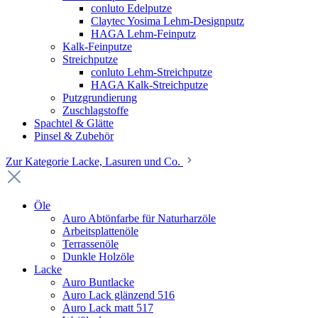
conluto Edelputze
Claytec Yosima Lehm-Designputz
HAGA Lehm-Feinputz
Kalk-Feinputze
Streichputze
conluto Lehm-Streichputze
HAGA Kalk-Streichputze
Putzgrundierung
Zuschlagstoffe
Spachtel & Glätte
Pinsel & Zubehör
Zur Kategorie Lacke, Lasuren und Co.
Öle
Auro Abtönfarbe für Naturharzöle
Arbeitsplattenöle
Terrassenöle
Dunkle Holzöle
Lacke
Auro Buntlacke
Auro Lack glänzend 516
Auro Lack matt 517