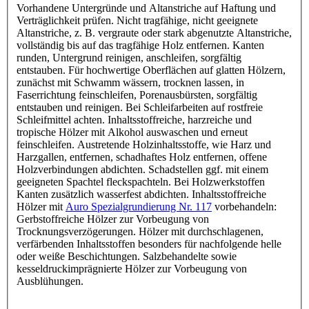
Vorhandene Untergründe und Altanstriche auf Haftung und
Verträglichkeit prüfen. Nicht tragfähige, nicht geeignete
Altanstriche, z. B. vergraute oder stark abgenutzte Altanstriche,
vollständig bis auf das tragfähige Holz entfernen. Kanten
runden, Untergrund reinigen, anschleifen, sorgfältig
entstauben. Für hochwertige Oberflächen auf glatten Hölzern,
zunächst mit Schwamm wässern, trocknen lassen, in
Faserrichtung feinschleifen, Porenausbürsten, sorgfältig
entstauben und reinigen. Bei Schleifarbeiten auf rostfreie
Schleifmittel achten. Inhaltsstoffreiche, harzreiche und
tropische Hölzer mit Alkohol auswaschen und erneut
feinschleifen. Austretende Holzinhaltsstoffe, wie Harz und
Harzgallen, entfernen, schadhaftes Holz entfernen, offene
Holzverbindungen abdichten. Schadstellen ggf. mit einem
geeigneten Spachtel fleckspachteln. Bei Holzwerkstoffen
Kanten zusätzlich wasserfest abdichten. Inhaltsstoffreiche
Hölzer mit
Auro Spezialgrundierung Nr. 117
vorbehandeln:
Gerbstoffreiche Hölzer zur Vorbeugung von
Trocknungsverzögerungen. Hölzer mit durchschlagenen,
verfärbenden Inhaltsstoffen besonders für nachfolgende helle
oder weiße Beschichtungen. Salzbehandelte sowie
kesseldruckimprägnierte Hölzer zur Vorbeugung von
Ausblühungen.