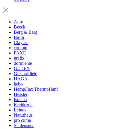
Auro
Beeck
Berg & Berg
Biofa
Claytec
conluto
FAXE
gräfix
dormiente
GUTEX
Gutshofdiele
HAGA
hebo
HempFlax ThermoHanf
Hessler
Isolena
Kreidezeit
Leinos
Naturhaus
pro clima
Schleusner